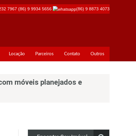
232 7967
(86) 9 9934 5656
(86) 9 8873 4073
Locação
Parceiros
Contato
Outros
o com móveis planejados e