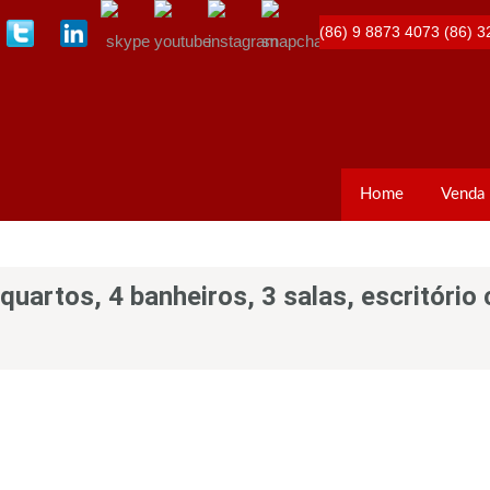
(86) 9 8873 4073
(86) 3
Home
Venda
quartos, 4 banheiros, 3 salas, escritóri