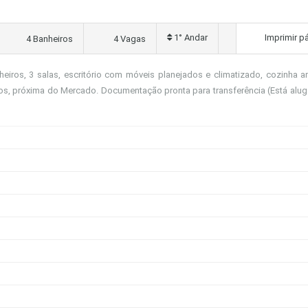
1° Andar
Imprimir p
4 Banheiros
4 Vagas
eiros, 3 salas, escritório com móveis planejados e climatizado, cozinha a
ços, próxima do Mercado. Documentação pronta para transferência (Está alug