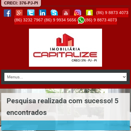
CRECI: 376-PJ-PI
(86) 9 8873 4073
(86) 3232 7967
(86) 9 9934 5656
(86) 9 8873 4073
Pesquisa realizada com sucesso! 5
encontrados