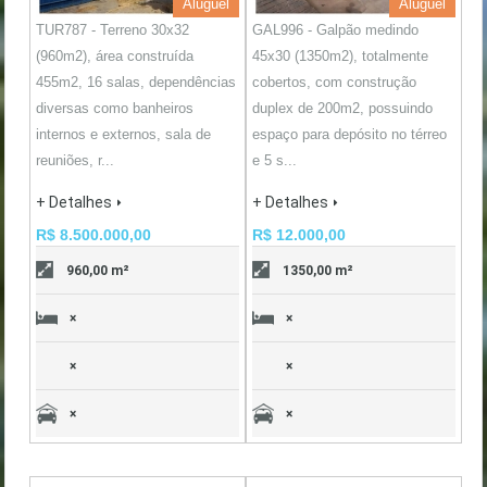
Aluguel
Aluguel
TUR787 - Terreno 30x32
GAL996 - Galpão medindo
(960m2), área construída
45x30 (1350m2), totalmente
455m2, 16 salas, dependências
cobertos, com construção
diversas como banheiros
duplex de 200m2, possuindo
internos e externos, sala de
espaço para depósito no térreo
reuniões, r...
e 5 s...
+ Detalhes
+ Detalhes
R$ 8.500.000,00
R$ 12.000,00
960,00 m²
1350,00 m²
×
×
×
×
×
×