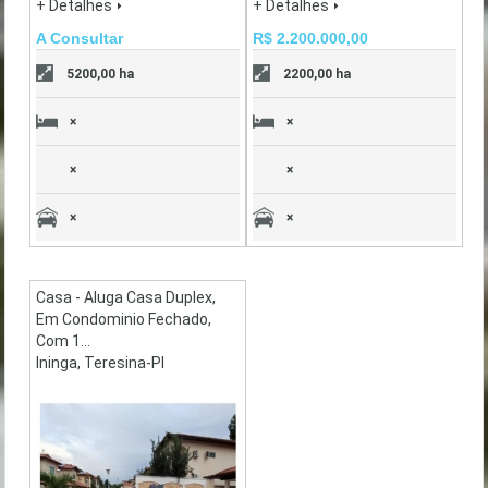
+ Detalhes
+ Detalhes
A Consultar
R$ 2.200.000,00
5200,00 ha
2200,00 ha
×
×
×
×
×
×
Casa - Aluga Casa Duplex,
Em Condominio Fechado,
Com 1...
Ininga, Teresina-PI