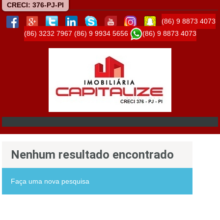
CRECI: 376-PJ-PI
(86) 9 8873 4073
(86) 3232 7967
(86) 9 9934 5656
(86) 9 8873 4073
Nenhum resultado encontrado
Faça uma nova pesquisa