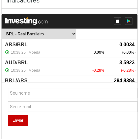
Indicadores
NewsLetter