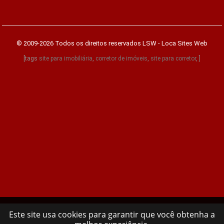
© 2009-2026 Todos os direitos reservados
LSW - Loca Sites Web
[tags
site para imobiliária
,
corretor de imóveis
,
site para corretor
, ]
Este site usa cookies para garantir que você obtenha a