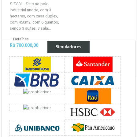
SIT881 - Sítio no polo
industrial nnorte, com 3
hectares, com casa duplex,
com 450m2, com 6 quartos,
sendo 3 suítes, 3 sala...
+ Detalhes
R$ 700.000,00
Simuladores