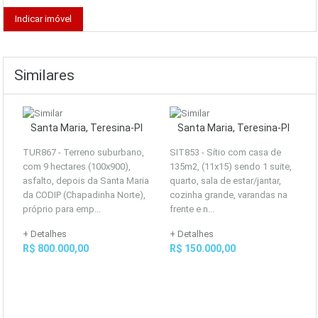
Similares
Santa Maria, Teresina-PI
Santa Maria, Teresina-PI
TUR867 - Terreno suburbano,
SIT853 - Sítio com casa de
com 9 hectares (100x900),
135m2, (11x15) sendo 1 suite,
asfalto, depois da Santa Maria
quarto, sala de estar/jantar,
da CODIP (Chapadinha Norte),
cozinha grande, varandas na
próprio para emp...
frente e n...
+ Detalhes
+ Detalhes
R$ 800.000,00
R$ 150.000,00