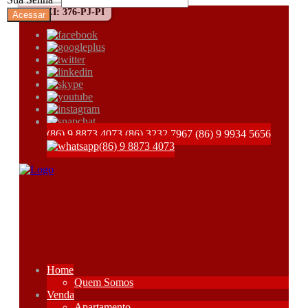
CRECI: 376-PJ-PI
(86) 9 8873 4073
(86) 3232 7967
(86) 9 9934 5656
(86) 9 8873 4073
Home
Quem Somos
Venda
Apartamento