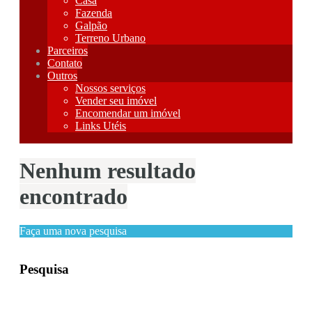
Casa
Fazenda
Galpão
Terreno Urbano
Parceiros
Contato
Outros
Nossos serviços
Vender seu imóvel
Encomendar um imóvel
Links Utéis
Nenhum resultado
encontrado
Faça uma nova pesquisa
Pesquisa