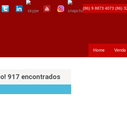
(86) 9 8873 4073
(86) 3
Home
Venda
so! 917 encontrados