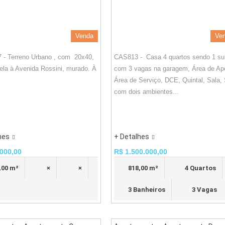
Venda
Ve
 - Terreno Urbano , com 20x40,
CAS813 - Casa 4 quartos sendo 1 suí
lela à Avenida Rossini, murado. À
com 3 vagas na garagem, Área de Ap
Área de Serviço, DCE, Quintal, Sala,
com dois ambientes...
hes
+ Detalhes
000,00
R$ 1.500.000,00
,00 m²
×
×
818,00 m²
4 Quartos
3 Banheiros
3 Vagas