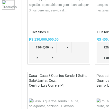
algodão, e pecuária em geral, banhada por
tanques 
3 rios perenes, servida d...
hectares
+ Detalhes
+ Detal
R$ 130.000.000,00
R$ 450.
13047,00 ha
×
120
×
×
1 B
Casa - Casa 3 Quartos Sendo 1 Suíte,
Pousad
Sala/jantar, Coz...
Quartos,
Centro, Luís Correia-PI
Bairro, 