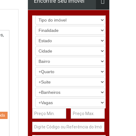
Encontre Seu Imóvel
s,
nda