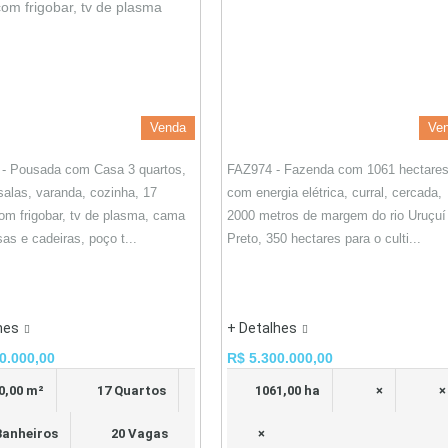
Venda
Ve
- Pousada com Casa 3 quartos,
FAZ974 - Fazenda com 1061 hectares
 salas, varanda, cozinha, 17
com energia elétrica, curral, cercada,
om frigobar, tv de plasma, cama
2000 metros de margem do rio Uruçuí
as e cadeiras, poço t...
Preto, 350 hectares para o culti...
hes
+ Detalhes
0.000,00
R$ 5.300.000,00
0,00 m²
17 Quartos
1061,00 ha
×
×
Banheiros
20 Vagas
×