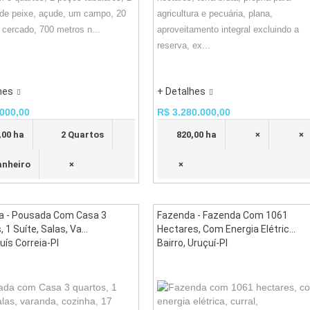
de peixe, açude, um campo, 20
agricultura e pecuária, plana,
 cercado, 700 metros n...
aproveitamento integral excluindo a
reserva, ex...
hes
+ Detalhes
000,00
R$ 3.280.000,00
,00 ha
2 Quartos
820,00 ha
×
×
anheiro
×
×
a - Pousada Com Casa 3
Fazenda - Fazenda Com 1061
 1 Suíte, Salas, Va...
Hectares, Com Energia Elétric...
Luís Correia-PI
Bairro, Uruçuí-PI