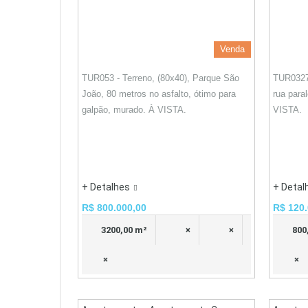
Venda
TUR053 - Terreno, (80x40), Parque São
TUR0327
João, 80 metros no asfalto, ótimo para
rua para
galpão, murado. À VISTA.
VISTA.
+ Detalhes
+ Detal
R$ 800.000,00
R$ 120.
3200,00 m²
×
×
800
×
×