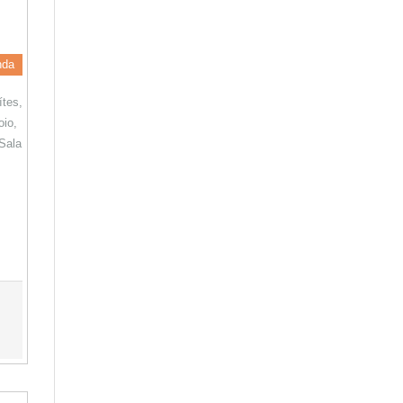
nda
tes,
oio,
 Sala