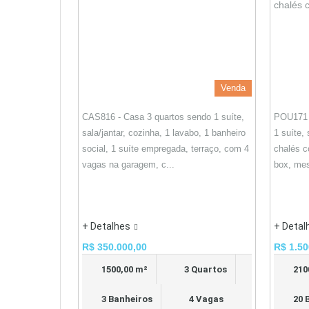
Venda
CAS816 - Casa 3 quartos sendo 1 suíte,
POU171 
sala/jantar, cozinha, 1 lavabo, 1 banheiro
1 suíte,
social, 1 suíte empregada, terraço, com 4
chalés c
vagas na garagem, c...
box, mes
+ Detalhes
+ Detal
R$ 350.000,00
R$ 1.50
1500,00 m²
3 Quartos
210
3 Banheiros
4 Vagas
20 