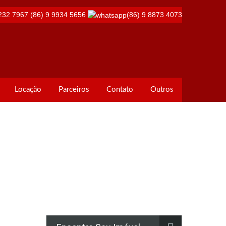
232 7967
(86) 9 9934 5656
(86) 9 8873 4073
Locação
Parceiros
Contato
Outros