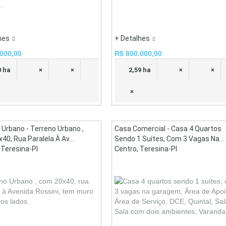
..
hes
+ Detalhes
000,00
R$ 800.000,00
0 ha
×
×
2,59 ha
×
×
×
 Urbano - Terreno Urbano ,
Casa Comercial - Casa 4 Quartos
0, Rua Paralela À Av...
Sendo 1 Suítes, Com 3 Vagas Na...
 Teresina-PI
Centro, Teresina-PI