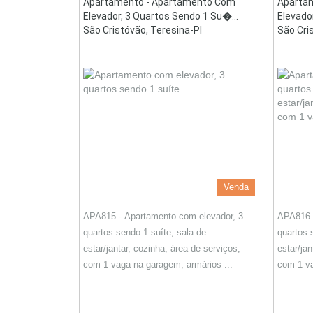
Apartamento - Apartamento Com
Aparta
Elevador, 3 Quartos Sendo 1 Su�...
Elevado
São Cristóvão, Teresina-PI
São Cri
Venda
APA815 - Apartamento com elevador, 3
APA816 -
quartos sendo 1 suíte, sala de
quartos 
estar/jantar, cozinha, área de serviços,
estar/jan
com 1 vaga na garagem, armários ...
com 1 va