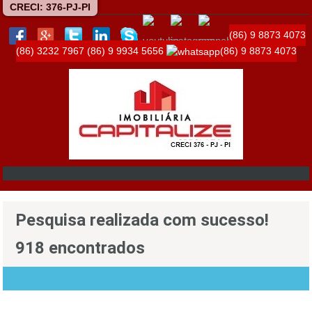
CRECI: 376-PJ-PI
(86) 9 8873 4073
(86) 3232 7967
(86) 9 9934 5656
(86) 9 8873 4073
Pesquisa realizada com sucesso!
918 encontrados