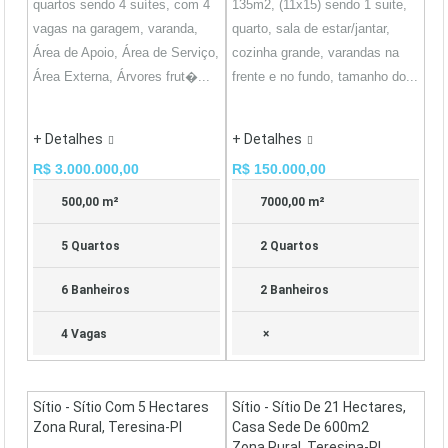
quartos sendo 4 suítes, com 4
135m2, (11x15) sendo 1 suite,
vagas na garagem, varanda,
quarto, sala de estar/jantar,
Área de Apoio, Área de Serviço,
cozinha grande, varandas na
Área Externa, Árvores frut�...
frente e no fundo, tamanho do...
+ Detalhes
+ Detalhes
R$ 3.000.000,00
R$ 150.000,00
500,00 m²
7000,00 m²
5 Quartos
2 Quartos
6 Banheiros
2 Banheiros
4 Vagas
×
Sítio - Sítio Com 5 Hectares
Sítio - Sítio De 21 Hectares,
Zona Rural, Teresina-PI
Casa Sede De 600m2
Zona Rural, Teresina-PI