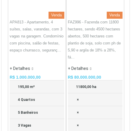
Venda
Venda
APA813 - Apartamento, 4
FAZ996 - Fazenda com 11800
suítes, salas, varandas, com 3
hectares, sendo 4500 hectares
vagas na garagem. Condomínio
abertos, 500 hectares com
com piscina, salão de festas,
plantio de soja, solo com ph de
espaço churrasco, seguranç...
5,90 e argila de 18% a 28%,
fá...
+ Detalhes
+ Detalhes
R$ 1.000.000,00
R$ 80.000.000,00
195,00 m²
11800,00 ha
4 Quartos
×
5 Banheiros
×
3 Vagas
×