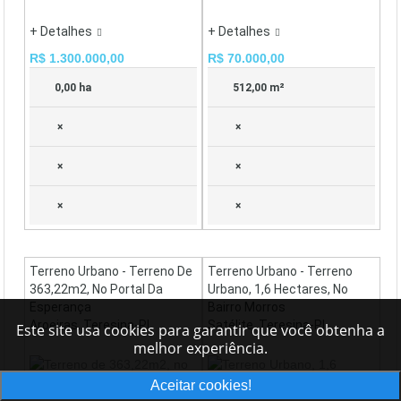
+ Detalhes
+ Detalhes
R$ 1.300.000,00
R$ 70.000,00
0,00 ha
512,00 m²
×
×
×
×
×
×
Terreno Urbano - Terreno De
Terreno Urbano - Terreno
363,22m2, No Portal Da
Urbano, 1,6 Hectares, No
Esperança
Bairro Morros
Aroeiras, Teresina-PI
Satélite, Teresina-PI
Este site usa cookies para garantir que você obtenha a
melhor experiência.
Aceitar cookies!