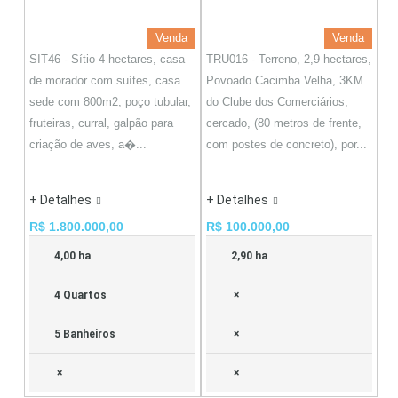
Venda
Venda
SIT46 - Sítio 4 hectares, casa
TRU016 - Terreno, 2,9 hectares,
de morador com suítes, casa
Povoado Cacimba Velha, 3KM
sede com 800m2, poço tubular,
do Clube dos Comerciários,
fruteiras, curral, galpão para
cercado, (80 metros de frente,
criação de aves, a�...
com postes de concreto), por...
+ Detalhes
+ Detalhes
R$ 1.800.000,00
R$ 100.000,00
4,00 ha
2,90 ha
4 Quartos
×
5 Banheiros
×
×
×