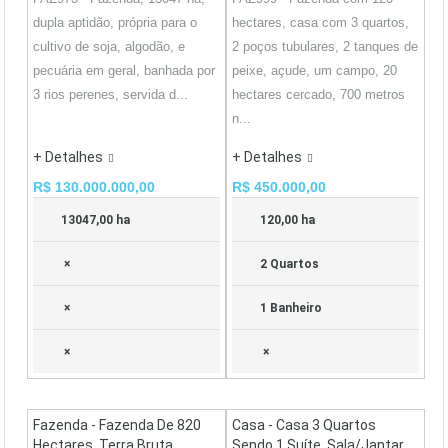
dupla aptidão, própria para o
hectares, casa com 3 quartos,
cultivo de soja, algodão, e
2 poços tubulares, 2 tanques de
pecuária em geral, banhada por
peixe, açude, um campo, 20
3 rios perenes, servida d...
hectares cercado, 700 metros
n...
+ Detalhes
+ Detalhes
R$ 130.000.000,00
R$ 450.000,00
13047,00 ha
120,00 ha
×
2 Quartos
×
1 Banheiro
×
×
Fazenda - Fazenda De 820
Casa - Casa 3 Quartos
Hectares, Terra Bruta,
Sendo 1 Suíte, Sala/jantar,