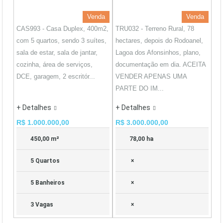
Venda
Venda
CAS993 - Casa Duplex, 400m2,
TRU032 - Terreno Rural, 78
com 5 quartos, sendo 3 suítes,
hectares, depois do Rodoanel,
sala de estar, sala de jantar,
Lagoa dos Afonsinhos, plano,
cozinha, área de serviços,
documentação em dia. ACEITA
DCE, garagem, 2 escritór...
VENDER APENAS UMA
PARTE DO IM...
+ Detalhes
+ Detalhes
R$ 1.000.000,00
R$ 3.000.000,00
450,00 m²
78,00 ha
5 Quartos
×
5 Banheiros
×
3 Vagas
×