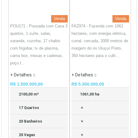
Venda
Venda
POU171 - Pousada com Casa 3
FAZ974 - Fazenda com 1061
quartos, 1 suíte, salas,
hectares, com energia elétrica,
varanda, cozinha, 17 chalés
curral, cercada, 2000 metros de
com frigobar, tv de plasma,
margem do rio Uruçuí Preto,
cama box, mesas e cadeiras,
350 hectares para o culti...
poço t...
+ Detalhes
+ Detalhes
R$ 1.500.000,00
R$ 5.300.000,00
2100,00 m²
1061,00 ha
17 Quartos
×
20 Banheiros
×
20 Vagas
×